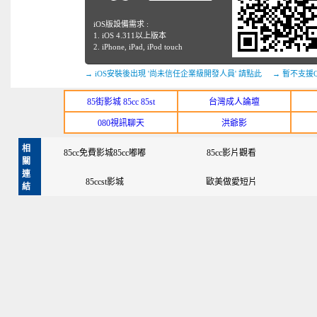
iOS版設備需求 :
1. iOS 4.311以上版本
2. iPhone, iPad, iPod touch
→ iOS安裝後出現 '尚未信任企業級開發人員' 請點此
→ 暫不支援
85街影城 85cc 85st
台灣成人論壇
080視訊聊天
洪爺影
相
85cc免費影城85cc嘟嘟
85cc影片觀看
關
連
85ccst影城
歐美做愛短片
結