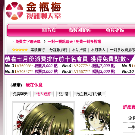
免費文字聊天區
一對一視訊聊天 / 免費一對多視訊
業績排行
│
分鐘數排行
│
本站推薦
│
本月新人
│
一對多收費排
恭喜七月份消費排行前十名會員 獲得免費點數~
No.3
No.4
No.5
-贈點
8,000
點
-贈點
7,000
點
LV76098**
LV52777**
L
No.8
No.8
No.10
-贈點
3,000
點
-贈點
3,000
點
LV70847**
LV75677**
(星奈)
我在休息
詳細
免
一